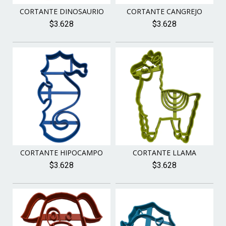
CORTANTE DINOSAURIO
CORTANTE CANGREJO
$3.628
$3.628
CORTANTE HIPOCAMPO
CORTANTE LLAMA
$3.628
$3.628