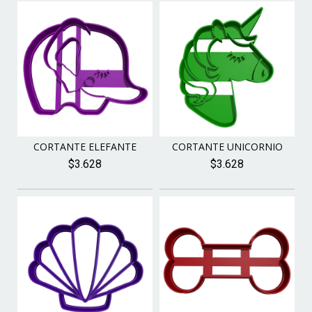
CORTANTE ELEFANTE
CORTANTE UNICORNIO
$3.628
$3.628