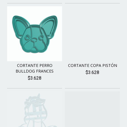
CORTANTE PERRO
CORTANTE COPA PISTÓN
BULLDOG FRANCES
$3.628
$3.628