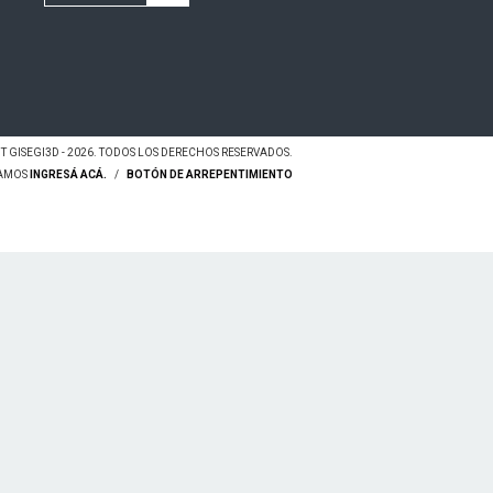
 GISEGI3D - 2026. TODOS LOS DERECHOS RESERVADOS.
LAMOS
INGRESÁ ACÁ.
/
BOTÓN DE ARREPENTIMIENTO