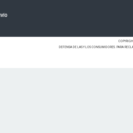
VÍO
COPYRIGHT
DEFENSA DE LAS Y LOS CONSUMIDORES. PARA REC