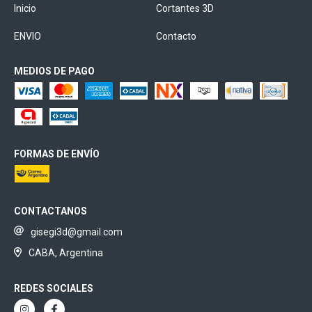
Inicio
Cortantes 3D
ENVIO
Contacto
MEDIOS DE PAGO
FORMAS DE ENVÍO
CONTACTANOS
gisegi3d@gmail.com
CABA, Argentina
REDES SOCIALES