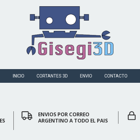
INICIO
CORTANTES 3D
ENVIO
CONTACTO
ENVIOS POR CORREO
ES
ARGENTINO A TODO EL PAIS