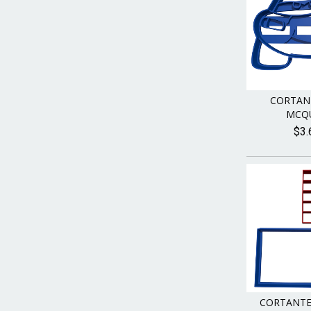
CORTAN
MCQ
$3.
CORTANTE