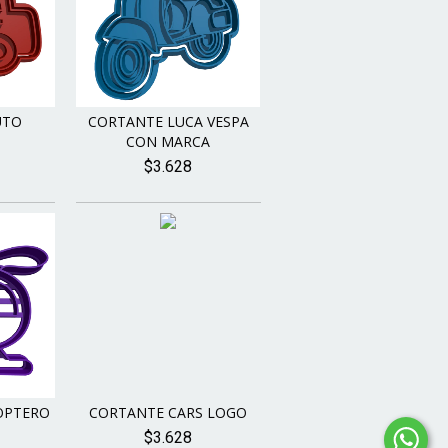
UTO
CORTANTE LUCA VESPA
CON MARCA
$3.628
OPTERO
CORTANTE CARS LOGO
$3.628