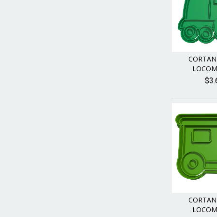
CORTAN
LOCOM
$3.
CORTAN
LOCOM