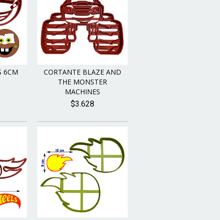
S 6CM
CORTANTE BLAZE AND
THE MONSTER
MACHINES
$3.628