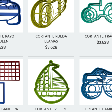
TE RAYO
CORTANTE RUEDA
CORTANTE TRA
UEEN
LLAMAS
$3.628
628
$3.628
 BANDERA
CORTANTE VELERO
CORTANTE CAMI