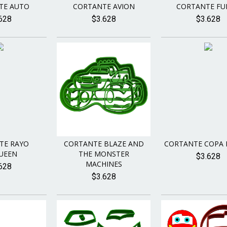
TE AUTO
CORTANTE AVION
CORTANTE FU
628
$3.628
$3.628
TE RAYO
CORTANTE BLAZE AND
CORTANTE COPA 
UEEN
THE MONSTER
$3.628
MACHINES
628
$3.628