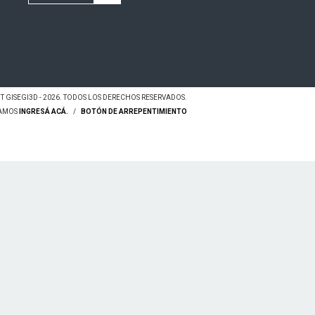
 GISEGI3D - 2026. TODOS LOS DERECHOS RESERVADOS.
LAMOS
INGRESÁ ACÁ.
/
BOTÓN DE ARREPENTIMIENTO