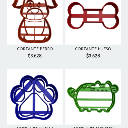
CORTANTE PERRO
CORTANTE HUESO
$3.628
$3.628