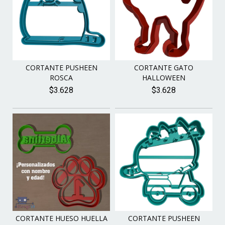
CORTANTE PUSHEEN
CORTANTE GATO
ROSCA
HALLOWEEN
$3.628
$3.628
CORTANTE HUESO HUELLA
CORTANTE PUSHEEN