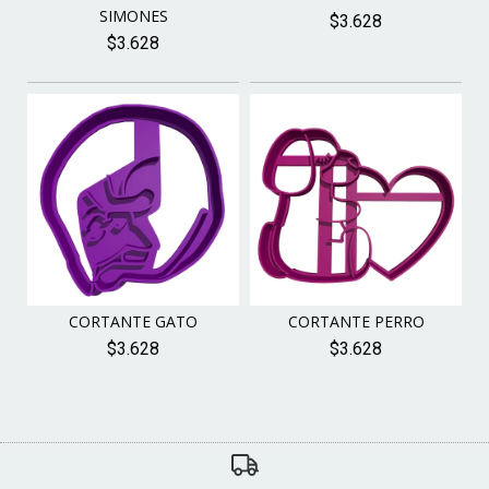
SIMONES
$3.628
$3.628
CORTANTE GATO
CORTANTE PERRO
$3.628
$3.628