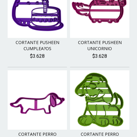
CORTANTE PUSHEEN
CORTANTE PUSHEEN
CUMPLEA?OS
UNICORNIO
$3.628
$3.628
CORTANTE PERRO
CORTANTE PERRO